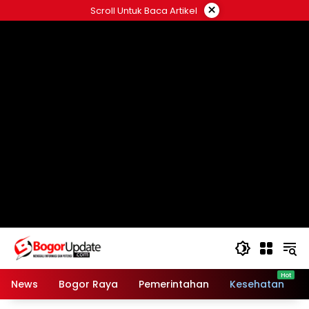
Langsung
×
Scroll Untuk Baca Artikel
ke
konten
News
Bogor Raya
Pemerintahan
Kesehatan