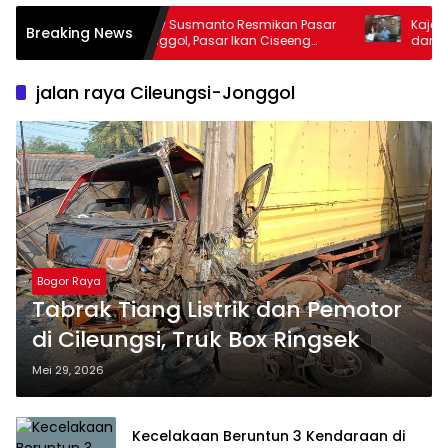
Kajari Dukung Pembangunan Wisma
Lagi-lagi K
Breaking News
dan Sarana Latihan Atlet NPCI
di Bogor, R
Kabupaten Bogor
Biaya Peng
jalan raya Cileungsi-Jonggol
Bogor Raya
Tabrak Tiang Listrik dan Pemotor
di Cileungsi, Truk Box Ringsek
Mei 29, 2026
Kecelakaan Beruntun 3 Kendaraan di