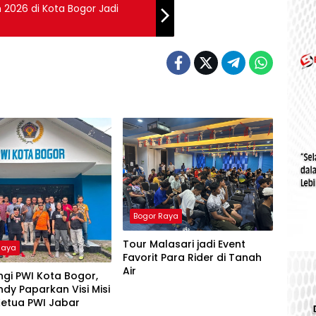
 2026 di Kota Bogor Jadi
Bogor Raya
Tour Malasari jadi Event
Raya
Favorit Para Rider di Tanah
Air
gi PWI Kota Bogor,
dy Paparkan Visi Misi
Ketua PWI Jabar