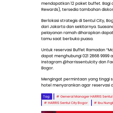
mendapatkan 12 paket buffet. Bagi 
Rewards), tersedia tambahan diskon
Berlokasi strategis di Sentul City, Bo
dari Jakarta dan sekitarnya. Suasa
pelayanan ramah diharapkan dapa
tamu saat berbuka puasa.
Untuk reservasi Buffet Ramadan “
dapat menghubungi 021 2868 9999 ata
Instagram @harrissentulcity dan Fac
Bogor.
Mengingat permintaan yang tinggi 
hotel menyarankan agar reservasi di
Tag:
General Manager HARRIS Sentul 
HARRIS Sentul City Bogor
Ibu Nung