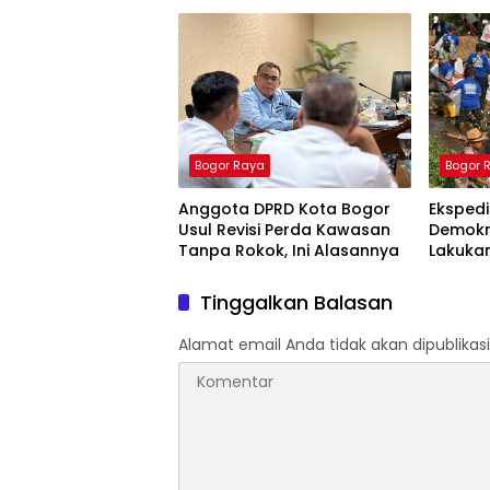
Bogor Raya
Bogor 
Anggota DPRD Kota Bogor
Ekspedi
Usul Revisi Perda Kawasan
Demokr
Tanpa Rokok, Ini Alasannya
Lakuka
di Jasi
Tinggalkan Balasan
Alamat email Anda tidak akan dipublikasi