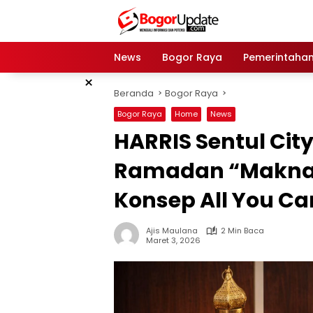
Langsung
ke
konten
News
Bogor Raya
Pemerintaha
×
Beranda
Bogor Raya
Bogor Raya
Home
News
HARRIS Sentul Cit
Ramadan “Makna
Konsep All You Ca
Ajis Maulana
2 Min Baca
Maret 3, 2026