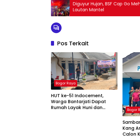
Diguyur Hujan, BSF Cap Go Meh
Lautan Mantel
Pos Terkait
Bogor Raya
HUT ke-51 Indocement,
Warga Bantarjati Dapat
Rumah Layak Huni dan
Bogor 
Lapangan Sepak Bola
Samban
Kang An
Calon 