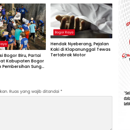
Bogor Raya
Hendak Nyeberang, Pejalan
Raya
Kaki di Klapanunggal Tewas
Tertabrak Motor
si Bogor Biru, Partai
at Kabupaten Bogor
n Pembersihan Sungai
nga
kan.
Ruas yang wajib ditandai
*