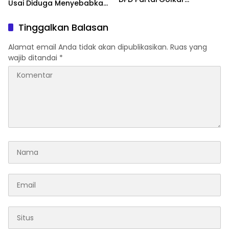
Usai Diduga Menyebabkan
Kabupaten Bogor
25 Orang Keracunan di
Harapkan Para Kader Bisa
SDN Ciherang 01 Dramaga
Tinggalkan Balasan
Terus Kompak
Alamat email Anda tidak akan dipublikasikan.
Ruas yang
wajib ditandai
*