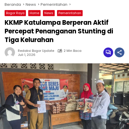
Beranda
News
Pemerintahan
Bogor Raya
Home
News
Pemerintahan
KKMP Katulampa Berperan Aktif
Percepat Penanganan Stunting di
Tiga Kelurahan
Redaksi Bogor Update
2 Min Baca
Juli 1, 2026