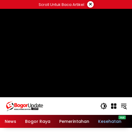
Langsung
×
Scroll Untuk Baca Artikel
ke
konten
News
Bogor Raya
Pemerintahan
Kesehatan