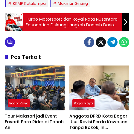
KKMP Katulampa
Makmur Ginting
Turbo Motorsport dan Royal Nata Nusantara
Foundation Dukung Langkah Danesh Dario
Menuju Kejurnas Autokhana 2026
Pos Terkait
Bogor Raya
Bogor Raya
Tour Malasari jadi Event
Anggota DPRD Kota Bogor
Favorit Para Rider di Tanah
Usul Revisi Perda Kawasan
Air
Tanpa Rokok, Ini
Alasannya