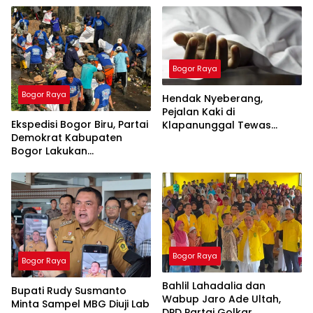
Bogor Raya
Bogor Raya
Hendak Nyeberang,
Pejalan Kaki di
Ekspedisi Bogor Biru, Partai
Klapanunggal Tewas
Demokrat Kabupaten
Tertabrak Motor
Bogor Lakukan
Pembersihan Sungai di
Jasinga
Bogor Raya
Bogor Raya
Bahlil Lahadalia dan
Bupati Rudy Susmanto
Wabup Jaro Ade Ultah,
Minta Sampel MBG Diuji Lab
DPD Partai Golkar