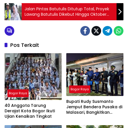
Jalan Pintas Batutulis Ditutup Total, Proyek
Lawang Batutulis Dikebut Hingga Oktober
2026
Pos Terkait
Bogor Raya
Bogor Raya
Bupati Rudy Susmanto
40 Anggota Tarung
Jemput Bendera Pusaka di
Derajat Kota Bogor Ikuti
Malasari, Bangkitkan
Ujian Kenaikan Tingkat
Semangat Nasionalisme