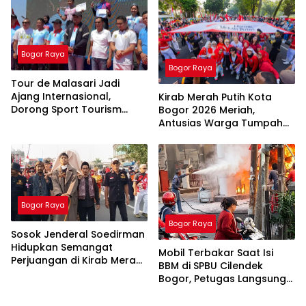
Bogor Raya
Bogor Raya
Tour de Malasari Jadi
Ajang Internasional,
Kirab Merah Putih Kota
Dorong Sport Tourism
Bogor 2026 Meriah,
Kabupaten Bogor
Antusias Warga Tumpah
Ruah
Bogor Raya
Bogor Raya
Sosok Jenderal Soedirman
Hidupkan Semangat
Mobil Terbakar Saat Isi
Perjuangan di Kirab Merah
BBM di SPBU Cilendek
Putih FMP 2026
Bogor, Petugas Langsung
Lakukan Penanganan