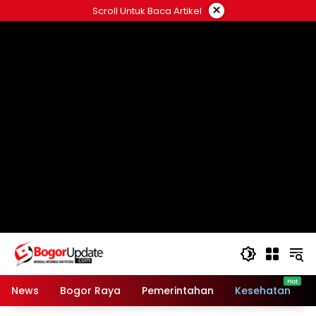
Langsung
×
Scroll Untuk Baca Artikel
ke
konten
News
Bogor Raya
Pemerintahan
Kesehatan