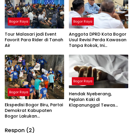
Bogor Raya
Bogor Raya
Tour Malasari jadi Event
Anggota DPRD Kota Bogor
Favorit Para Rider di Tanah
Usul Revisi Perda Kawasan
Air
Tanpa Rokok, Ini
Alasannya
Bogor Raya
Bogor Raya
Hendak Nyeberang,
Pejalan Kaki di
Ekspedisi Bogor Biru, Partai
Klapanunggal Tewas
Demokrat Kabupaten
Tertabrak Motor
Bogor Lakukan
Pembersihan Sungai di
Jasinga
Respon (2)