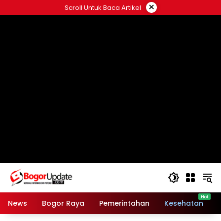
Langsung
×
Scroll Untuk Baca Artikel
ke
konten
News
Bogor Raya
Pemerintahan
Kesehatan