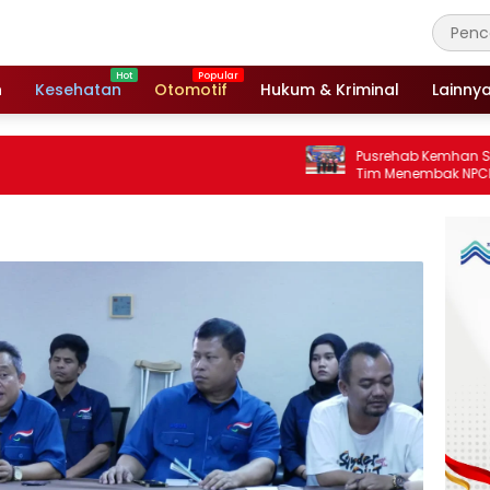
n
Kesehatan
Otomotif
Hukum & Kriminal
Lainny
Pusrehab Kemhan Shooting Para Sport
Tim Menembak NPCI Kabupaten Bogor
Sabet 7 Medali