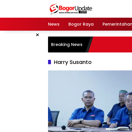
Langsung
ke
konten
News
Bogor Raya
Pemerintaha
×
Breaking News
Harry Susanto