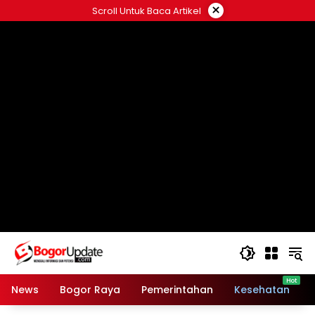
Langsung
×
Scroll Untuk Baca Artikel
ke
konten
News
Bogor Raya
Pemerintahan
Kesehatan