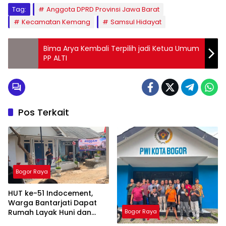
Tag:
Anggota DPRD Provinsi Jawa Barat
Kecamatan Kemang
Samsul Hidayat
Bima Arya Kembali Terpilih jadi Ketua Umum
PP ALTI
Pos Terkait
Bogor Raya
HUT ke-51 Indocement,
Warga Bantarjati Dapat
Rumah Layak Huni dan
Bogor Raya
Lapangan Sepak Bola