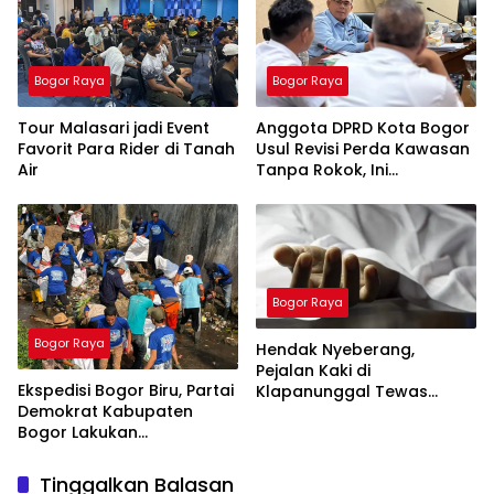
Bogor Raya
Bogor Raya
Tour Malasari jadi Event
Anggota DPRD Kota Bogor
Favorit Para Rider di Tanah
Usul Revisi Perda Kawasan
Air
Tanpa Rokok, Ini
Alasannya
Bogor Raya
Bogor Raya
Hendak Nyeberang,
Pejalan Kaki di
Ekspedisi Bogor Biru, Partai
Klapanunggal Tewas
Demokrat Kabupaten
Tertabrak Motor
Bogor Lakukan
Pembersihan Sungai di
Jasinga
Tinggalkan Balasan