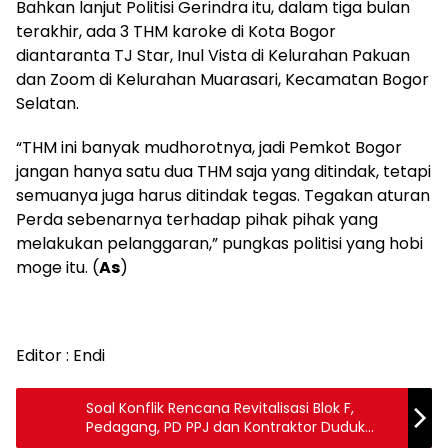
Bahkan lanjut Politisi Gerindra itu, dalam tiga bulan
terakhir, ada 3 THM karoke di Kota Bogor
diantaranta TJ Star, Inul Vista di Kelurahan Pakuan
dan Zoom di Kelurahan Muarasari, Kecamatan Bogor
Selatan.
“THM ini banyak mudhorotnya, jadi Pemkot Bogor
jangan hanya satu dua THM saja yang ditindak, tetapi
semuanya juga harus ditindak tegas. Tegakan aturan
Perda sebenarnya terhadap pihak pihak yang
melakukan pelanggaran,” pungkas politisi yang hobi
moge itu. (
As
)
Editor : Endi
Soal Konflik Rencana Revitalisasi Blok F,
Pedagang, PD PPJ dan Kontraktor Duduk
Bersama