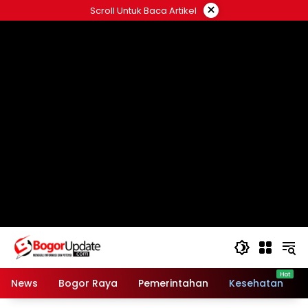
Langsung
×
Scroll Untuk Baca Artikel
ke
konten
News
Bogor Raya
Pemerintahan
Kesehatan