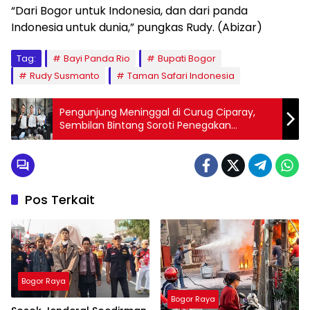
“Dari Bogor untuk Indonesia, dan dari panda
Indonesia untuk dunia,” pungkas Rudy. (Abizar)
Tag:
Bayi Panda Rio
Bupati Bogor
Rudy Susmanto
Taman Safari Indonesia
Pengunjung Meninggal di Curug Ciparay,
Sembilan Bintang Soroti Penegakan
Penutupan oleh TNGHS
Pos Terkait
Bogor Raya
Bogor Raya