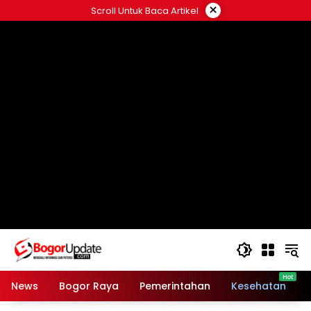
Langsung
×
Scroll Untuk Baca Artikel
ke
konten
News
Bogor Raya
Pemerintahan
Kesehatan