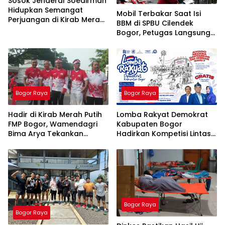
Sosok Jenderal Soedirman
Hidupkan Semangat
Mobil Terbakar Saat Isi
Perjuangan di Kirab Merah
BBM di SPBU Cilendek
Putih FMP 2026
Bogor, Petugas Langsung
Lakukan Penanganan
Bogor Raya
Bogor Raya
Hadir di Kirab Merah Putih
Lomba Rakyat Demokrat
FMP Bogor, Wamendagri
Kabupaten Bogor
Bima Arya Tekankan
Hadirkan Kompetisi Lintas
Pentingnya Solidaritas
Generasi, Uji Kekompakan
Hadapi Tantangan Bangsa
dan Strategi Tim
Bogor Raya
Bogor Raya