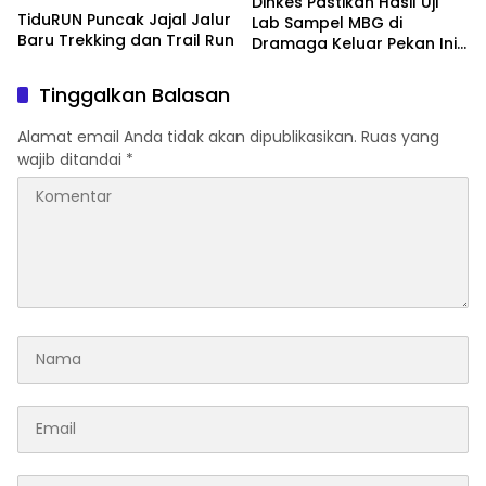
Dinkes Pastikan Hasil Uji
TiduRUN Puncak Jajal Jalur
Lab Sampel MBG di
Baru Trekking dan Trail Run
Dramaga Keluar Pekan Ini
Usai Diduga Sebabkan
Puluhan Orang Keracunan
Tinggalkan Balasan
Alamat email Anda tidak akan dipublikasikan.
Ruas yang
wajib ditandai
*