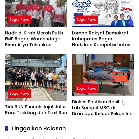
Bogor Raya
Bogor Raya
Hadir di Kirab Merah Putih
Lomba Rakyat Demokrat
FMP Bogor, Wamendagri
Kabupaten Bogor
Bima Arya Tekankan
Hadirkan Kompetisi Lintas
Pentingnya Solidaritas
Generasi, Uji Kekompakan
Hadapi Tantangan Bangsa
dan Strategi Tim
Bogor Raya
Bogor Raya
Dinkes Pastikan Hasil Uji
TiduRUN Puncak Jajal Jalur
Lab Sampel MBG di
Baru Trekking dan Trail Run
Dramaga Keluar Pekan Ini
Usai Diduga Sebabkan
Puluhan Orang Keracunan
Tinggalkan Balasan