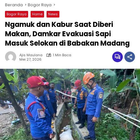
Beranda
Bogor Raya
Bogor Raya
Home
News
Ngamuk dan Kabur Saat Diberi
Makan, Damkar Evakuasi Sapi
Masuk Selokan di Babakan Madang
Ajis Maulana
1 Min Baca
Mei 27, 2026