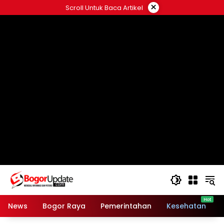
Langsung
×
Scroll Untuk Baca Artikel
ke
konten
News
Bogor Raya
Pemerintahan
Kesehatan