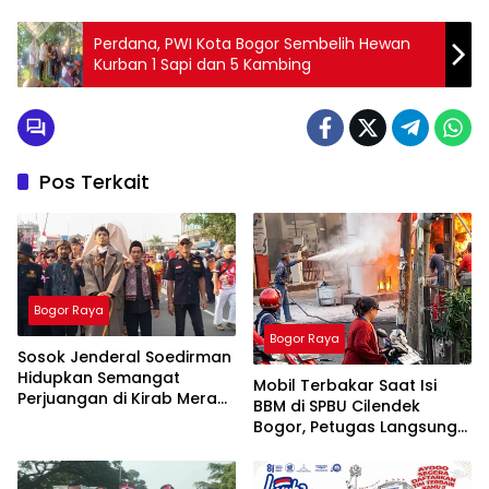
Perdana, PWI Kota Bogor Sembelih Hewan
Kurban 1 Sapi dan 5 Kambing
Pos Terkait
Bogor Raya
Bogor Raya
Sosok Jenderal Soedirman
Hidupkan Semangat
Mobil Terbakar Saat Isi
Perjuangan di Kirab Merah
BBM di SPBU Cilendek
Putih FMP 2026
Bogor, Petugas Langsung
Lakukan Penanganan