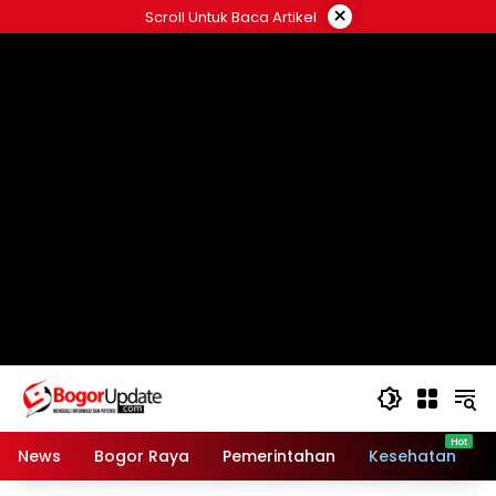
Langsung
×
Scroll Untuk Baca Artikel
ke
konten
News
Bogor Raya
Pemerintahan
Kesehatan