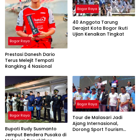
Bogor Raya
40 Anggota Tarung
Derajat Kota Bogor Ikuti
Ujian Kenaikan Tingkat
Bogor Raya
Prestasi Danesh Dario
Terus Melejit Tempati
Rangking 4 Nasional
Bogor Raya
Bogor Raya
Tour de Malasari Jadi
Ajang Internasional,
Bupati Rudy Susmanto
Dorong Sport Tourism
Jemput Bendera Pusaka di
Kabupaten Bogor