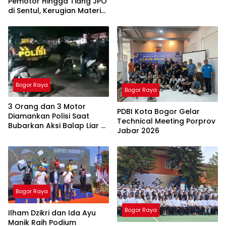
Pemotor Hingga Tiang JPO
Kerugian Tembus Rp 70
di Sentul, Kerugian Materi
Juta
Tembus Rp 20 Juta
Bogor Raya
Bogor Raya
3 Orang dan 3 Motor
PDBI Kota Bogor Gelar
Diamankan Polisi Saat
Technical Meeting Porprov
Bubarkan Aksi Balap Liar di
Jabar 2026
Parung
Bogor Raya
Bogor Raya
Ilham Dzikri dan Ida Ayu
Manik Raih Podium