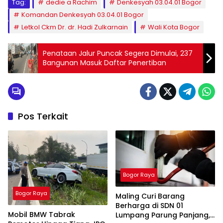
Tag:
dedie a Rachim
Denkesyah 03.04.01 Bogor
Komandan Denkesyah 03.04.01 Bogor
Letkol Ckm Dr. dr. Hadi Zulkarnain
Wali Kota Bogor
Penataan Jalur Puncak Segera Dimulai, 237
Bangunan Masuk Daftar Penertiban
Pos Terkait
Bogor Raya
Bogor Raya
Maling Curi Barang
Berharga di SDN 01
Mobil BMW Tabrak
Lumpang Parung Panjang,