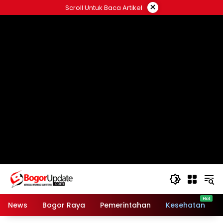
Langsung
×
Scroll Untuk Baca Artikel
ke
konten
News
Bogor Raya
Pemerintahan
Kesehatan