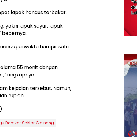
mpat lapak hangus terbakar.
, yakni lapak sayur, lapak
” bebernya.
mencapai waktu hampir satu
selama 55 menit dengan
r,” ungkapnya.
lam kejadian tersebut. Namun,
an rupiah.
)
u Damkar Sektor Cibinong