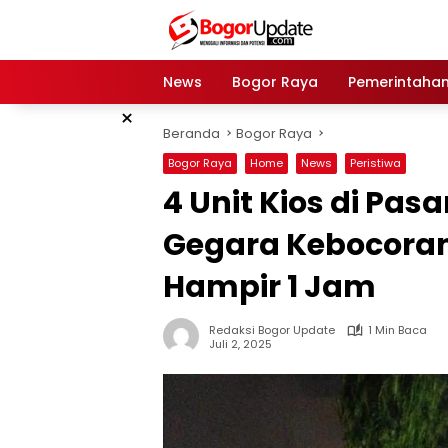
Langsung
ke
konten
News
Bogor Raya
Pemerintaha
×
Beranda
Bogor Raya
Bogor Raya
Home
News
Peristiwa
4 Unit Kios di Pas
Gegara Kebocora
Hampir 1 Jam
Redaksi Bogor Update
1 Min Baca
Juli 2, 2025