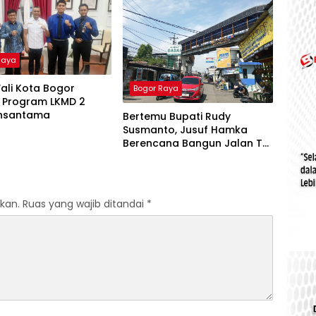
Raya
ali Kota Bogor
Bogor Raya
 Program LKMD 2
Insantama
Bertemu Bupati Rudy
Susmanto, Jusuf Hamka
Berencana Bangun Jalan Tol
Sawangan-Bojonggede-
Salabenda
kan.
Ruas yang wajib ditandai
*