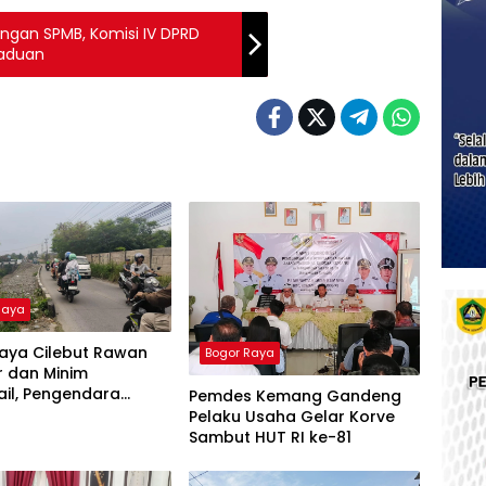
gan SPMB, Komisi IV DPRD
gaduan
Raya
Raya Cilebut Rawan
Bogor Raya
r dan Minim
il, Pengendara
Pemdes Kemang Gandeng
am Terperosok
Pelaku Usaha Gelar Korve
Sambut HUT RI ke-81