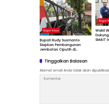
Bogor 
Wakil W
Bogor Raya
Dukung
SMAIT 
Bupati Rudy Susmanto
Siapkan Pembangunan
Jembatan Ciputih di
Nanggung, DED Mulai Disusun
Tinggalkan Balasan
Alamat email Anda tidak akan dipublikasi