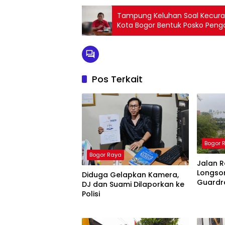
Tampung Keluhan Soal Kecuran
Kota Bogor Bentuk Posko Pen
Pos Terkait
Bogor 
Bogor Raya
Jalan 
Longso
Diduga Gelapkan Kamera,
Guardra
DJ dan Suami Dilaporkan ke
Teranc
Polisi