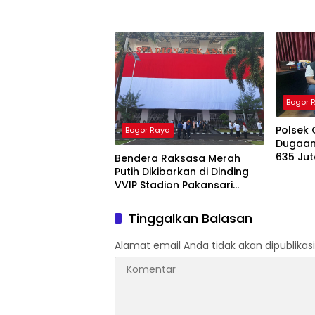
Bogor 
Polsek 
Bogor Raya
Dugaan
635 Jut
Bendera Raksasa Merah
Living 
Putih Dikibarkan di Dinding
Ditang
VVIP Stadion Pakansari
Jelang HUT ke-81 RI
Tinggalkan Balasan
Alamat email Anda tidak akan dipublikasi