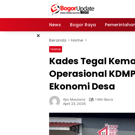
Langsung
ke
konten
News
Bogor Raya
Pemerintaha
×
Beranda
Home
Home
Kades Tegal Kem
Operasional KDMP
Ekonomi Desa
Ajis Maulana
1 Min Baca
April 23, 2026