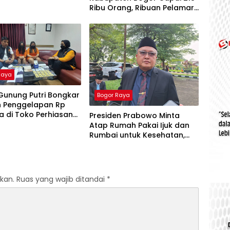
Ribu Orang, Ribuan Pelamar
Kerja Ikuti Job Fair di Vivo
Mall
Raya
Gunung Putri Bongkar
Bogor Raya
 Penggelapan Rp
a di Toko Perhiasan
Presiden Prabowo Minta
World, 2 Karyawan
Atap Rumah Pakai Ijuk dan
kap
Rumbai untuk Kesehatan,
Pemkab Bogor Berencana
Bangun Satu Percontohan
kan.
Ruas yang wajib ditandai
*