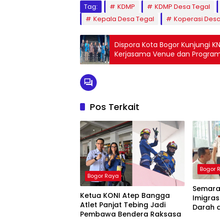
Tag:
KDMP
KDMP Desa Tegal
Kepala Desa Tegal
Koperasi Desa
Dispora Kota Bogor Kunjungi K
Kerjasama Venue dan Progra
Pos Terkait
Bogor 
Bogor Raya
Semarak
Ketua KONI Atep Bangga
Imigras
Atlet Panjat Tebing Jadi
Darah 
Pembawa Bendera Raksasa
Gratis