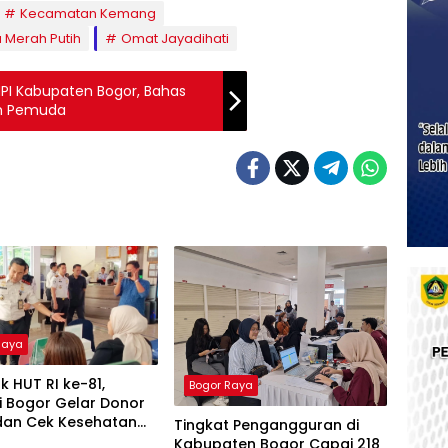
Kecamatan Kemang
 Merah Putih
Omat Jayadihati
NPI Kabupaten Bogor, Bahas
m Pemuda
Raya
 HUT RI ke-81,
Bogor Raya
i Bogor Gelar Donor
dan Cek Kesehatan
Tingkat Pengangguran di
Kabupaten Bogor Capai 218