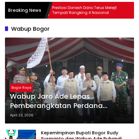
jit
40 Anggota Tarung Derajat Kota Bogor
Breaking News
Ikuti Ujian Kenaikan Tingkat
Wabup Bogor
Bogor Raya
Wabup Jaro Ade Lepas
Pemberangkatan Perdana
Jamaah Haji Asal Kabupaten
April 23, 2026
Bogor
Kepemimpinan Bupati Bogor Rudy
Susmanto dan Wabup Ade Ruhandi