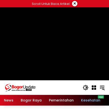
Langsung
×
Scroll Untuk Baca Artikel
ke
konten
News
Bogor Raya
Pemerintahan
Kesehatan