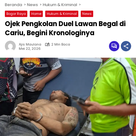
Beranda
News
Hukum & Kriminal
Bogor Raya
Home
Hukum & Kriminal
News
Ojek Pengkolan Duel Lawan Begal di
Cariu, Begini Kronologinya
Ajis Maulana
2 Min Baca
Mei 22, 2026