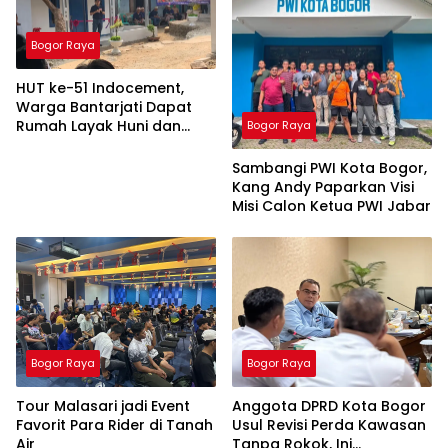
Bogor Raya
HUT ke-51 Indocement,
Warga Bantarjati Dapat
Rumah Layak Huni dan
Bogor Raya
Lapangan Sepak Bola
Sambangi PWI Kota Bogor,
Kang Andy Paparkan Visi
Misi Calon Ketua PWI Jabar
Bogor Raya
Bogor Raya
Tour Malasari jadi Event
Anggota DPRD Kota Bogor
Favorit Para Rider di Tanah
Usul Revisi Perda Kawasan
Air
Tanpa Rokok, Ini