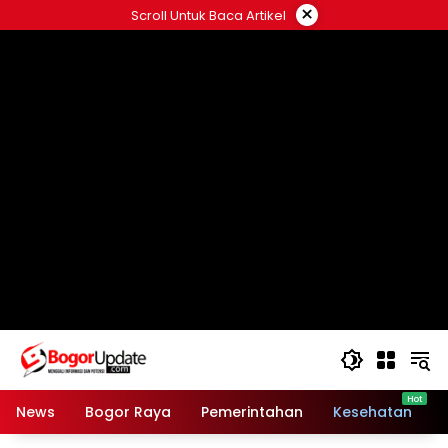
Langsung
×
Scroll Untuk Baca Artikel
ke
konten
News
Bogor Raya
Pemerintahan
Kesehatan