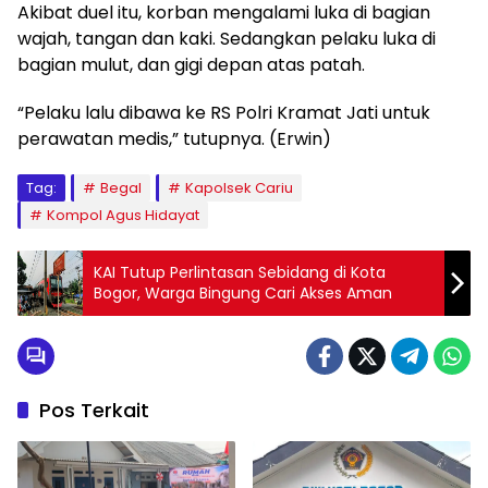
Akibat duel itu, korban mengalami luka di bagian
wajah, tangan dan kaki. Sedangkan pelaku luka di
bagian mulut, dan gigi depan atas patah.
“Pelaku lalu dibawa ke RS Polri Kramat Jati untuk
perawatan medis,” tutupnya. (Erwin)
Tag:
Begal
Kapolsek Cariu
Kompol Agus Hidayat
KAI Tutup Perlintasan Sebidang di Kota
Bogor, Warga Bingung Cari Akses Aman
Pos Terkait