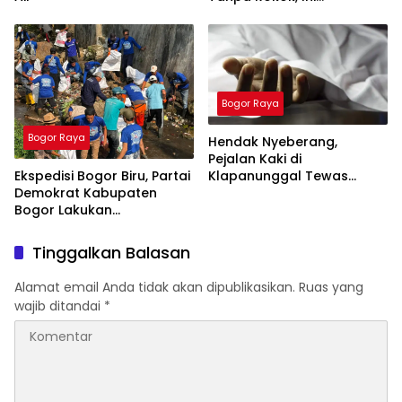
Alasannya
Bogor Raya
Bogor Raya
Hendak Nyeberang,
Pejalan Kaki di
Ekspedisi Bogor Biru, Partai
Klapanunggal Tewas
Demokrat Kabupaten
Tertabrak Motor
Bogor Lakukan
Pembersihan Sungai di
Jasinga
Tinggalkan Balasan
Alamat email Anda tidak akan dipublikasikan.
Ruas yang
wajib ditandai
*