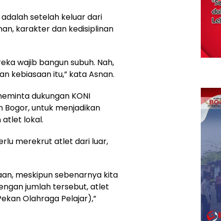
adalah setelah keluar dari
nan, karakter dan kedisiplinan
reka wajib bangun subuh. Nah,
n kebiasaan itu,” kata Asnan.
 meminta dukungan KONI
n Bogor, untuk menjadikan
tlet lokal.
lu merekrut atlet dari luar,
naan, meskipun sebenarnya kita
engan jumlah tersebut, atlet
Pekan Olahraga Pelajar),”