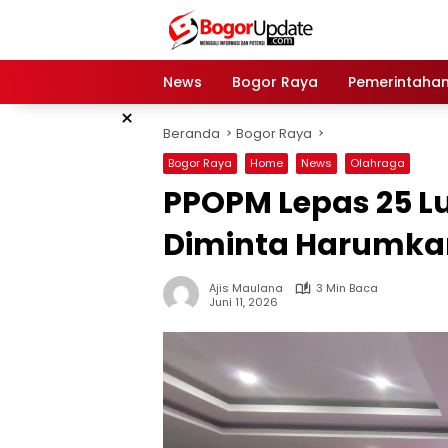
Langsung
ke
konten
News
Bogor Raya
Pemerintaha
×
Beranda
Bogor Raya
Bogor Raya
Home
News
Olahraga
PPOPM Lepas 25 Lu
Diminta Harumka
Ajis Maulana
3 Min Baca
Juni 11, 2026