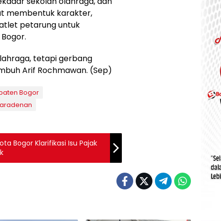
ekadar sekolah olahraga, dan
pat membentuk karakter,
-atlet petarung untuk
Bogor.
 olahraga, tetapi gerbang
 imbuh Arif Rochmawan. (Sep)
paten Bogor
Karadenan
ta Bogor Klarifikasi Isu Pajak
k