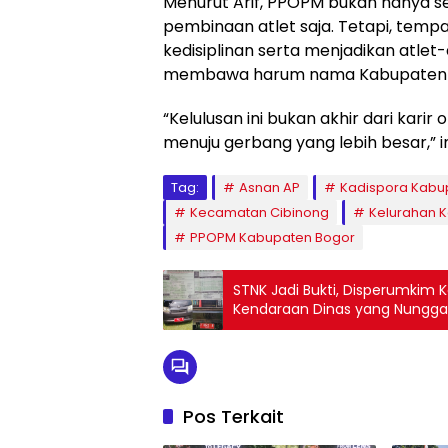
Menurut Arif, PPOPM bukan hanya s
pembinaan atlet saja. Tetapi, tem
kedisiplinan serta menjadikan atlet
membawa harum nama Kabupaten 
“Kelulusan ini bukan akhir dari karir
menuju gerbang yang lebih besar,”
Tag:
Asnan AP
Kadispora Kabu
Kecamatan Cibinong
Kelurahan 
PPOPM Kabupaten Bogor
STNK Jadi Bukti, Disperumkim Ko
Kendaraan Dinas yang Nungga
Pos Terkait