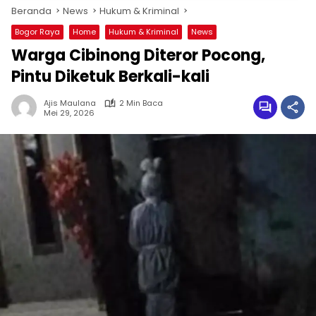
Beranda
News
Hukum & Kriminal
Bogor Raya
Home
Hukum & Kriminal
News
Warga Cibinong Diteror Pocong,
Pintu Diketuk Berkali-kali
Ajis Maulana
2 Min Baca
Mei 29, 2026