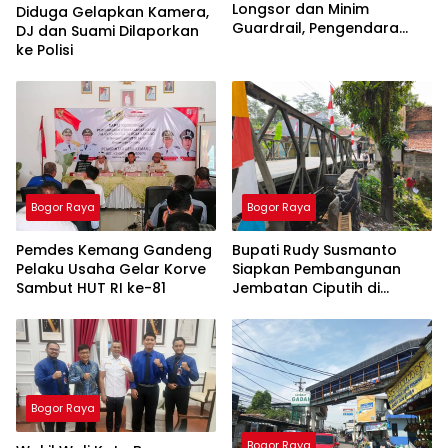
Longsor dan Minim
Diduga Gelapkan Kamera,
Guardrail, Pengendara
DJ dan Suami Dilaporkan
Terancam Terperosok
ke Polisi
Bogor Raya
Bogor Raya
Pemdes Kemang Gandeng
Bupati Rudy Susmanto
Pelaku Usaha Gelar Korve
Siapkan Pembangunan
Sambut HUT RI ke-81
Jembatan Ciputih di
Nanggung, DED Mulai
Disusun
Bogor Raya
Bogor Raya