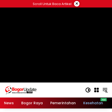
Langsung
×
Scroll Untuk Baca Artikel
ke
konten
News
Bogor Raya
Pemerintahan
Kesehatan