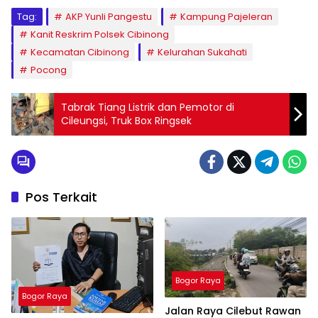
Tag:
AKP Yunli Pangestu
Kampung Pajeleran
Kanit Reskrim Polsek Cibinong
Kecamatan Cibinong
Kelurahan Sukahati
Pocong
Tabrak Tiang Listrik dan Pemotor di
Cileungsi, Truk Box Ringsek
Pos Terkait
Bogor Raya
Bogor Raya
Jalan Raya Cilebut Rawan