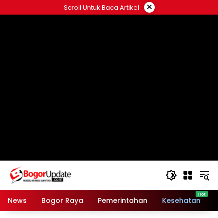
Langsung
×
Scroll Untuk Baca Artikel
ke
konten
News
Bogor Raya
Pemerintahan
Kesehatan