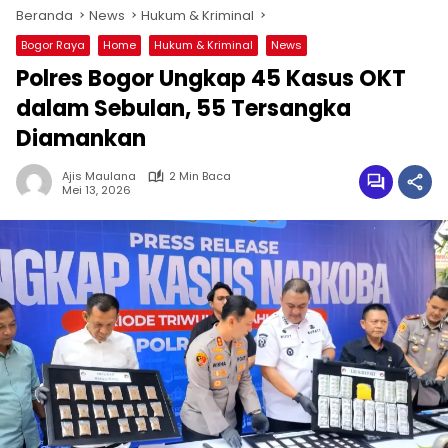
Beranda
News
Hukum & Kriminal
Bogor Raya
Home
Hukum & Kriminal
News
Polres Bogor Ungkap 45 Kasus OKT
dalam Sebulan, 55 Tersangka
Diamankan
Ajis Maulana
2 Min Baca
Mei 13, 2026