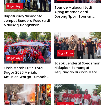
Bogor Raya
Tour de Malasari Jadi
Ajang Internasional,
Bupati Rudy Susmanto
Dorong Sport Tourism
Jemput Bendera Pusaka di
Kabupaten Bogor
Malasari, Bangkitkan
Semangat Nasionalisme
Bogor Raya
Bogor Raya
Sosok Jenderal Soedirman
Hidupkan Semangat
Kirab Merah Putih Kota
Perjuangan di Kirab Merah
Bogor 2026 Meriah,
Putih FMP 2026
Antusias Warga Tumpah
Ruah
Bogor Raya