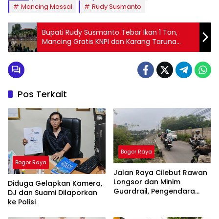
Mancing Massal
Rudy Susmanto
Bupati Rudy Susmanto Tebar Ikan 1 Ton,
Mancing Gratis KNPI dan Karang Taruna
Kabupaten Bogor Diserbu Warga
Pos Terkait
Bogor Raya
Bogor Raya
Jalan Raya Cilebut Rawan
Longsor dan Minim
Diduga Gelapkan Kamera,
Guardrail, Pengendara
DJ dan Suami Dilaporkan
Terancam Terperosok
ke Polisi