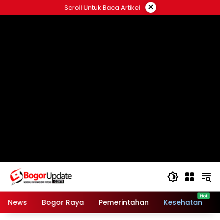
Langsung
×
Scroll Untuk Baca Artikel
ke
konten
News
Bogor Raya
Pemerintahan
Kesehatan