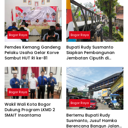
Bogor Raya
Bogor Raya
Pemdes Kemang Gandeng
Bupati Rudy Susmanto
Pelaku Usaha Gelar Korve
Siapkan Pembangunan
Sambut HUT RI ke-81
Jembatan Ciputih di
Nanggung, DED Mulai
Disusun
Bogor Raya
Bogor Raya
Wakil Wali Kota Bogor
Dukung Program LKMD 2
Bertemu Bupati Rudy
SMAIT Insantama
Susmanto, Jusuf Hamka
Berencana Bangun Jalan