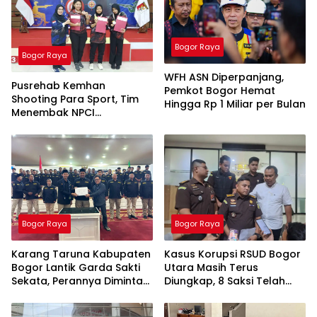
Bogor Raya
Bogor Raya
WFH ASN Diperpanjang,
Pusrehab Kemhan
Pemkot Bogor Hemat
Shooting Para Sport, Tim
Hingga Rp 1 Miliar per Bulan
Menembak NPCI
Kabupaten Bogor Sabet 7
Medali
Bogor Raya
Bogor Raya
Karang Taruna Kabupaten
Kasus Korupsi RSUD Bogor
Bogor Lantik Garda Sakti
Utara Masih Terus
Sekata, Perannya Diminta
Diungkap, 8 Saksi Telah
Jadi Abdi Masyarakat
Diperiksa