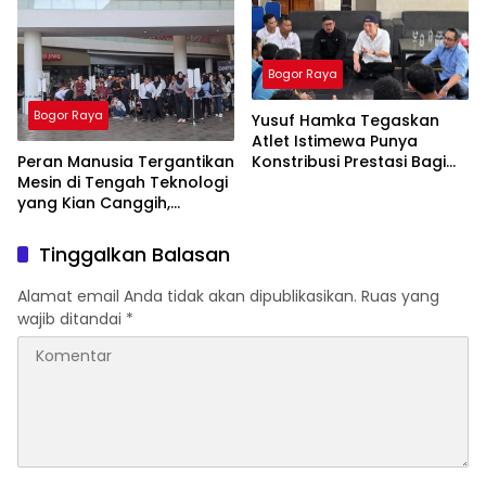
Bogor Raya
Bogor Raya
Yusuf Hamka Tegaskan
Atlet Istimewa Punya
Peran Manusia Tergantikan
Konstribusi Prestasi Bagi
Mesin di Tengah Teknologi
Negara
yang Kian Canggih,
Sebabkan 218 Ribu Orang
di Kabupaten Bogor
Tinggalkan Balasan
Menganggur
Alamat email Anda tidak akan dipublikasikan.
Ruas yang
wajib ditandai
*