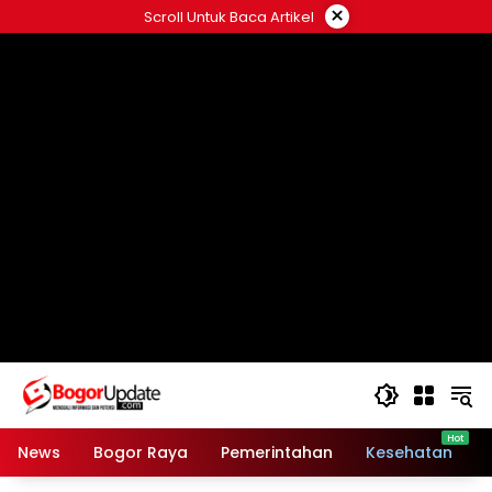
Langsung
×
Scroll Untuk Baca Artikel
ke
konten
News
Bogor Raya
Pemerintahan
Kesehatan