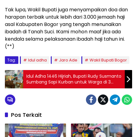
Tak lupa, Wakil Bupati juga menyampaikan doa dan
harapan terbaik untuk lebih dari 3.000 jemaah haji
asal Kabupaten Bogor yang tengah menunaikan
ibadah di Tanah Suci. IKami mohon maaf jika ada
kendala selama pelaksanaan ibadah haji tahun ini.
(**)
Tag:
Idul adha
Jaro Ade
Wakil Bupati Bogor
Idul Adha 1446 Hijriah, Bupati Rudy Susmanto
Sumbang Sapi Kurban untuk Warga di 3
Kecamatan Ini
Pos Terkait